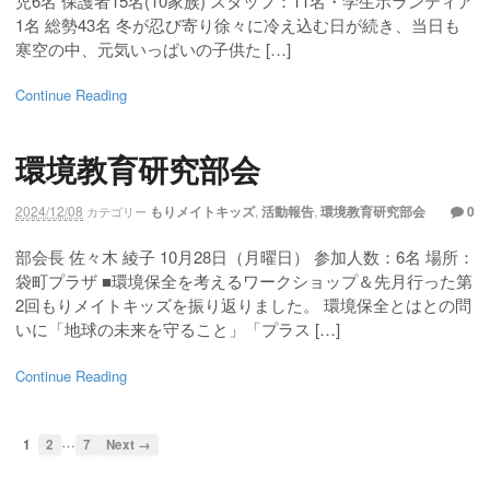
児6名 保護者15名(10家族) スタッフ：11名・学生ボランティア
1名 総勢43名 冬が忍び寄り徐々に冷え込む日が続き、当日も
寒空の中、元気いっぱいの子供た […]
Continue Reading
環境教育研究部会
2024/12/08
もりメイトキッズ
,
活動報告
,
環境教育研究部会
0
カテゴリー
部会長 佐々木 綾子 10月28日（月曜日） 参加人数：6名 場所：
袋町プラザ ■環境保全を考えるワークショップ＆先月行った第
2回もりメイトキッズを振り返りました。 環境保全とはとの問
いに「地球の未来を守ること」「プラス […]
Continue Reading
…
1
2
7
Next →