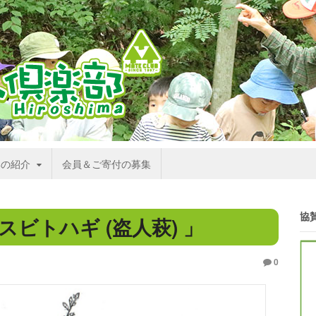
部の紹介
会員＆ご寄付の募集
協
ビトハギ (盗人萩) 」
0