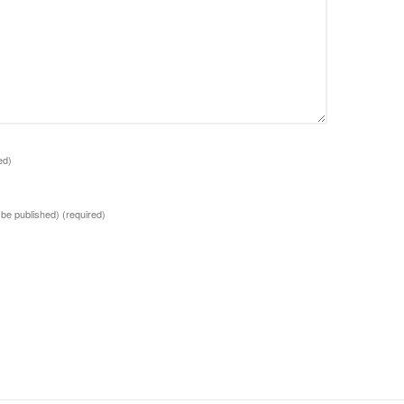
ed)
t be published)
(required)