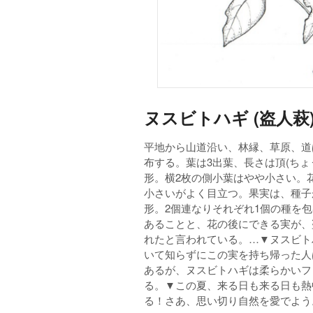
ヌスビトハギ (盗人萩
平地から山道沿い、林縁、草原、道ば
布する。葉は3出葉、長さは頂(ちょう
形。横2枚の側小葉はやや小さい。
小さいがよく目立つ。果実は、種子
形。2個連なりそれぞれ1個の種を
あることと、花の後にできる実が、
れたと言われている。…▼ヌスビト
いて知らずにこの実を持ち帰った人
あるが、ヌスビトハギは柔らかいフ
る。▼この夏、来る日も来る日も熱
る！さあ、思い切り自然を愛でよう