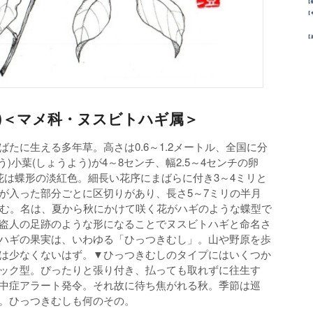
)
＜マメ科・ヌスビトハギ属＞
たに生える多年草。高さは0.6～1.2メートル、全国に分
)小葉(しょうよう)が4～8センチ、幅2.5～4センチの卵
花は蝶形の淡紅色。細長い花序にまばらに付き3～4ミリと
が入った部分ごとに区切りがあり、長さ5～7ミリの半月
包む。名は、夏から秋にかけて咲く花がハギのような蝶型で
盗人の足跡のような形になることでヌスビトハギと命名さ
ハギの果実は、いわゆる「ひっつきむし」。山や野原を歩
は少なくないはず。▼ひっつきむしのタイプにはいくつか
ック型。ぴったりと張り付き、払っても取れずに往生す
中症アラート発令。それ故に待ち焦がれる秋。季節は巡
。ひっつきむしも何のその。