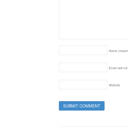
Name
(requir
Email (will no
Website