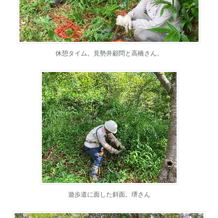
休憩タイム。見勢井顧問と高橋さん。
遊歩道に面した斜面。堺さん