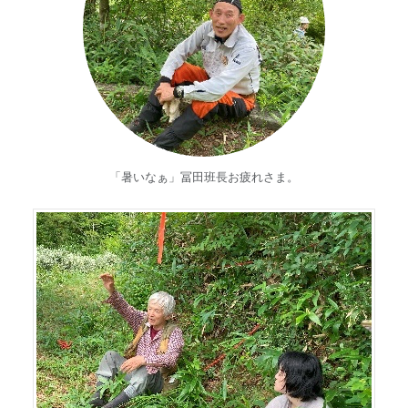
「暑いなぁ」冨田班長お疲れさま。