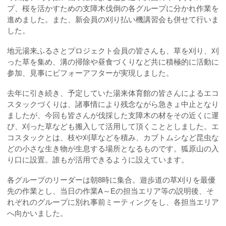
プ、桜を活かすための支障木伐倒の各グループに分かれ作業を
進めました。また、新会員の刈り払い機講習会も併せて行いま
した。
地元湯来ふるさとプロジェクト会員の皆さんも、草を刈り、刈
った草を集め、溝の掃除や昼食づくりなど共に積極的に活動に
参加、見事にビフォーアフターが実現しました。
去年に引き続き、予定していた湯来体育館の皆さんによるエコ
スタックづくりは、諸事情により残念ながら急きょ中止となり
ましたが、今回も皆さんが伐採した支障木の材をその近くに運
び、刈った草なども搬入して活用して頂くこととしました。エ
コスタックとは、枝や刈草などを積み、カブトムシなど昆虫な
どの小さな生き物が生息する場所となるものです。狐原山の入
り口に設置。誰もが活用できるように設えています。
各グループのリーダーは朝8時に集合。遊歩道の草刈りを最優
先の作業とし、当日の作業A～Eの担当エリア等の説明後、そ
れぞれのグループに別れ事前ミーティングをし、各担当エリア
へ向かいました。