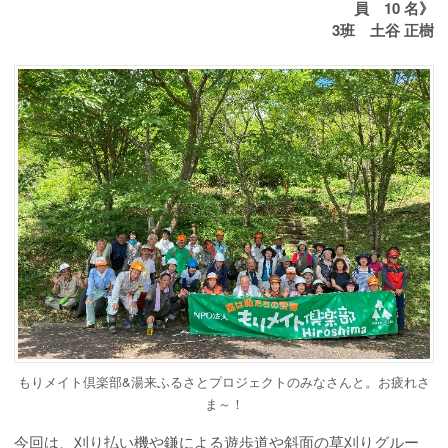
員 10 名》
3班 土谷 正樹
もりメイト倶楽部&湯来ふるさとプロジェクトのみなさんと。お疲れさ
ま～！
今回は、刈り払い機や鎌による遊歩道や斜面の草刈りグルー