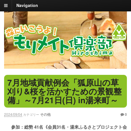
Navigation
7月地域貢献例会「狐原山の草
刈り&桜を活かすための景観整
備」～7月21日(日) in湯来町～
2024/09/04
その他
0
カテゴリー
参加：総勢 41名《会員31名・湯来ふるさとプロジェクト会