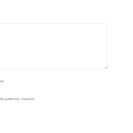
ed)
t be published)
(required)