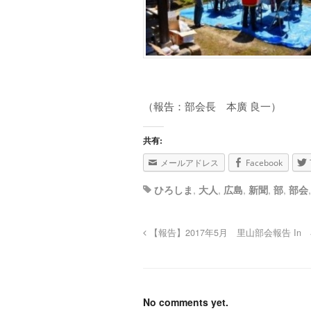
（報告：部会長 本廣 良一）
共有:
メールアドレス
Facebook
ひろしま
,
大人
,
広島
,
新聞
,
部
,
部会
【報告】2017年5月 里山部会報告 In
No comments yet.